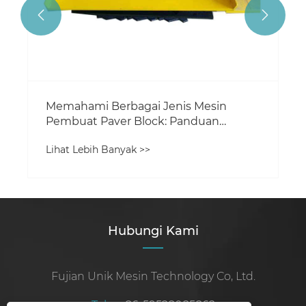


Memahami Berbagai Jenis Mesin
Pembuat Paver Block: Panduan
Komprehensif
Lihat Lebih Banyak >>
Hubungi Kami
Fujian Unik Mesin Technology Co, Ltd.
Telp:
+86-59528085862