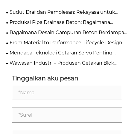
Sudut Draf dan Pemolesan: Rekayasa untuk
Pelontaran Blok Halus
Produksi Pipa Drainase Beton: Bagaimana
Memilih Antara Metode Ekstrusi dan Suspensi
Bagaimana Desain Campuran Beton Berdampak
Rol?
Langsung pada Pemilihan Bahan Cetakan
From Material to Performance: Lifecycle Design
Principles for High-Quality Concrete Steel Moulds
Mengapa Teknologi Getaran Servo Penting
dalam Pembuatan Blok Beton?
Wawasan Industri – Produsen Cetakan Blok
Beton Berongga Cina
Tinggalkan aku pesan