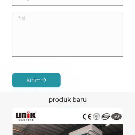
kirim

produk baru
Mesin Paving Blok