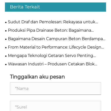
Berita Terkait
Sudut Draf dan Pemolesan: Rekayasa untuk
Pelontaran Blok Halus
Produksi Pipa Drainase Beton: Bagaimana
Memilih Antara Metode Ekstrusi dan Suspensi
Bagaimana Desain Campuran Beton Berdampak
Rol?
Langsung pada Pemilihan Bahan Cetakan
From Material to Performance: Lifecycle Design
Principles for High-Quality Concrete Steel Moulds
Mengapa Teknologi Getaran Servo Penting
dalam Pembuatan Blok Beton?
Wawasan Industri – Produsen Cetakan Blok
Beton Berongga Cina
Tinggalkan aku pesan