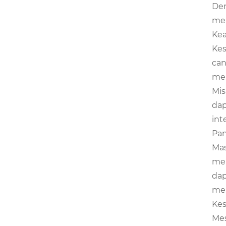
Den
mem
Ke
Kes
can
men
Mis
dap
int
Pa
Mas
mem
dap
mem
Ke
Mes