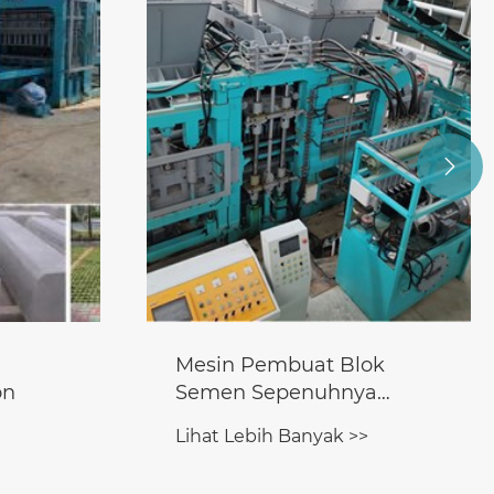

ok
Mesin Blok Otomatis
a
Bergerak
Lihat Lebih Banyak >>