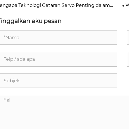
gsung pada Pemilihan Bahan Cetakan
Pr
engapa Teknologi Getaran Servo Penting dalam
W
mbuatan Blok Beton?
Be
Tinggalkan aku pesan