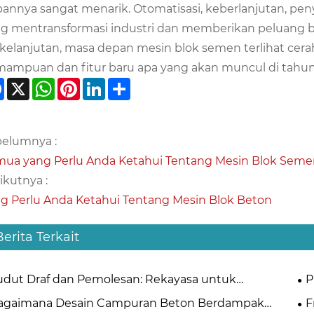
annya sangat menarik. Otomatisasi, keberlanjutan, p
g mentransformasi industri dan memberikan peluang b
kelanjutan, masa depan mesin blok semen terlihat cera
ampuan dan fitur baru apa yang akan muncul di tahu
Facebook
X
WhatsApp
Pinterest
LinkedIn
Share
elumnya :
ua yang Perlu Anda Ketahui Tentang Mesin Blok Sem
ikutnya :
g Perlu Anda Ketahui Tentang Mesin Blok Beton
Berita Terkait
udut Draf dan Pemolesan: Rekayasa untuk
P
ontaran Blok Halus
An
agaimana Desain Campuran Beton Berdampak
F