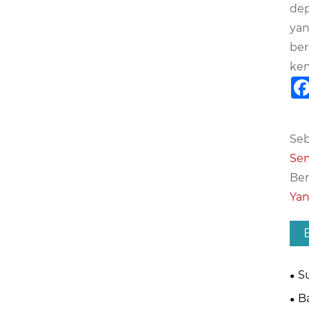
dep
yan
ber
kem
Seb
Sem
Ber
Yan
S
Pel
B