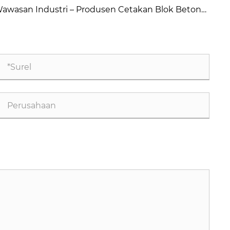
inciples for High-Quality Concrete Steel Moulds
awasan Industri – Produsen Cetakan Blok Beton
rongga Cina