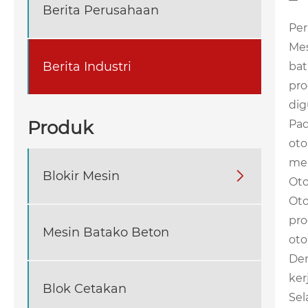
Berita Perusahaan
Per
Mes
Berita Industri
bat
pro
dig
Produk
Pad
oto
mem
Blokir Mesin

Oto
Oto
pro
Mesin Batako Beton
oto
Den
ker
Blok Cetakan
Sel