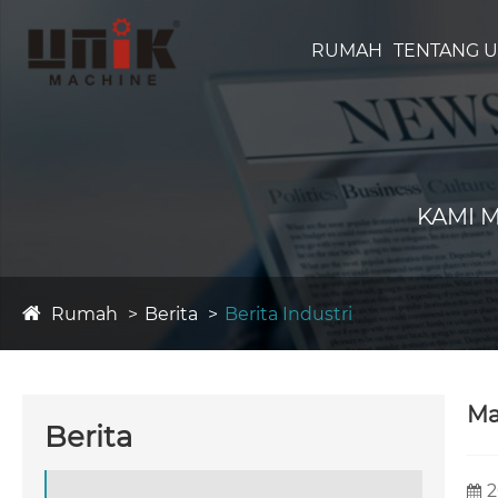
RUMAH
TENTANG U
KAMI 
Rumah
Berita
Berita Industri
Ma
Berita
2