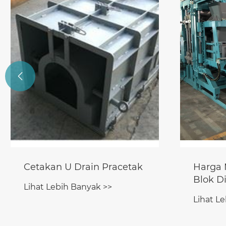

Harga Mesin Pembuat
Lini P
Blok Di Nigeria
Pembua
Lihat Lebih Banyak >>
Lihat L