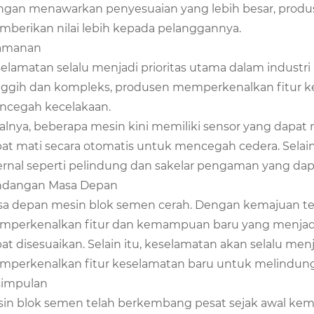
gan menawarkan penyesuaian yang lebih besar, produ
berikan nilai lebih kepada pelanggannya.
amanan
elamatan selalu menjadi prioritas utama dalam industri
ggih dan kompleks, produsen memperkenalkan fitur ke
cegah kecelakaan.
alnya, beberapa mesin kini memiliki sensor yang dapat
at mati secara otomatis untuk mencegah cedera. Selain 
ernal seperti pelindung dan sakelar pengaman yang da
ndangan Masa Depan
a depan mesin blok semen cerah. Dengan kemajuan tek
perkenalkan fitur dan kemampuan baru yang menjadikan 
at disesuaikan. Selain itu, keselamatan akan selalu men
perkenalkan fitur keselamatan baru untuk melindung
simpulan
in blok semen telah berkembang pesat sejak awal k