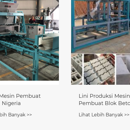
roduksi Mesin
Mesin Pembuat Bl
t Blok Beton
Semen Sepenuhny
Otomatis
ebih Banyak >>
Lihat Lebih Banyak >>