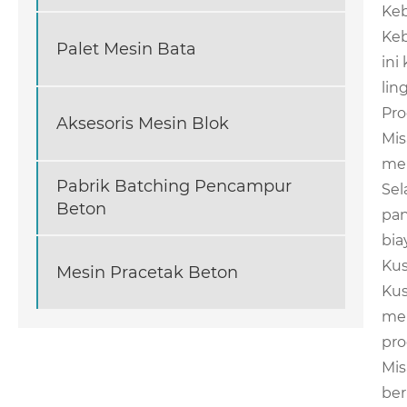
Keb
Keb
Palet Mesin Bata
ini
lin
Pro
Aksesoris Mesin Blok
Mis
mem
Pabrik Batching Pencampur
Sel
Beton
pan
bia
Kus
Mesin Pracetak Beton
Kus
men
pro
Mis
ber