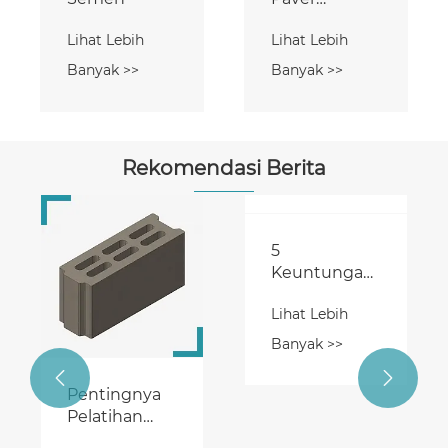
Rumput
Lihat Lebih
Lihat Lebih
Banyak >>
Banyak >>
Rekomendasi Berita
5
Keuntungan
Menggunakan
Lihat Lebih
Mesin Semen
Blok
Banyak >>


Pentingnya
Pelatihan
Operator