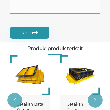
kirim

Produk-produk terkait


Cetakan Bata
Cetakan
Semen
Paver