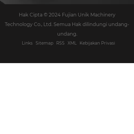
Hak Cipta © 2024 Fujian Unik Machinery
Technology Co., Ltd. Semua Hak dilindungi undang-
undang.
Links
Sitemap
RSS
XML
Kebijakan Privasi