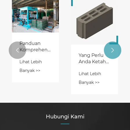


Yang Perlu
Mesin
Anda Ketahui
Pembuat
Tentang
Paver Block:
Lihat Lebih
Lihat Lebih
Mesin Blok
Merevolusi
Interlock
Mesin Beton
Banyak >>
Banyak >>
untuk
di Industri
Konstruksi
Manufaktur
Hubungi Kami