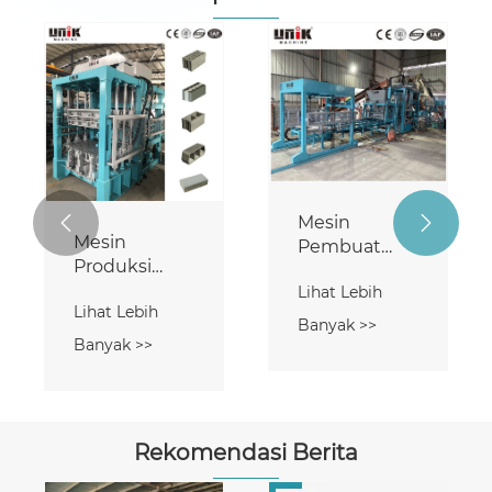
Mesin


Mesin Press
Pembuat
Batako
Batako
Beton
Lihat Lebih
Beton
Lihat Lebih
Otomatis
Banyak >>
Banyak >>
Rekomendasi Berita