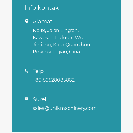
Info kontak
Alamat

No.19, Jalan Ling'an,
Kawasan Industri Wuli,
Jinjiang, Kota Quanzhou,
Provinsi Fujian, Cina
Telp

+86-59528085862
Surel

sales@unikmachinery.com