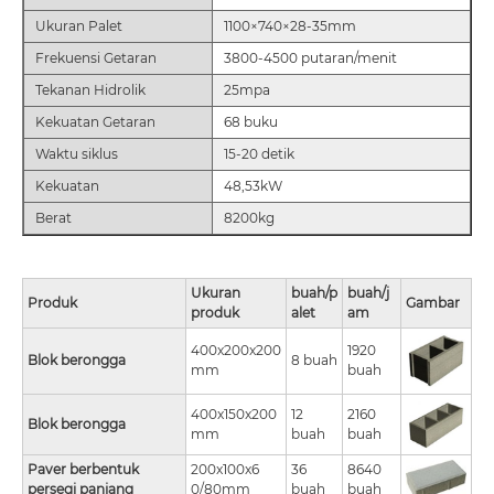
Ukuran Palet
1100×740×28-35mm
Frekuensi Getaran
3800-4500 putaran/menit
Tekanan Hidrolik
25mpa
Kekuatan Getaran
68 buku
Waktu siklus
15-20 detik
Kekuatan
48,53kW
Berat
8200kg
Ukuran
buah/p
buah/j
Produk
Gambar
produk
alet
am
400x200x200
1920
Blok berongga
8 buah
mm
buah
400x150x200
12
2160
Blok berongga
mm
buah
buah
Paver berbentuk
200x100x6
36
8640
persegi panjang
0/80mm
buah
buah