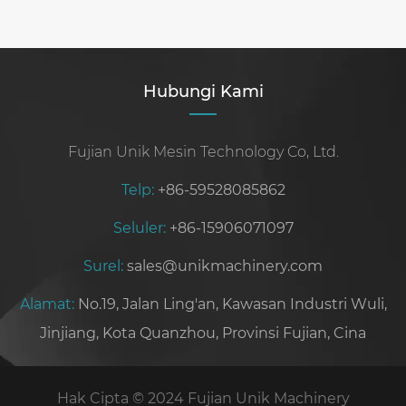
Masalah
Umum dan
Perbaikan
Jamur
Hubungi Kami
Fujian Unik Mesin Technology Co, Ltd.
Telp:
+86-59528085862
Seluler:
+86-15906071097
Surel:
sales@unikmachinery.com
Alamat:
No.19, Jalan Ling'an, Kawasan Industri Wuli,
Jinjiang, Kota Quanzhou, Provinsi Fujian, Cina
Hak Cipta © 2024 Fujian Unik Machinery