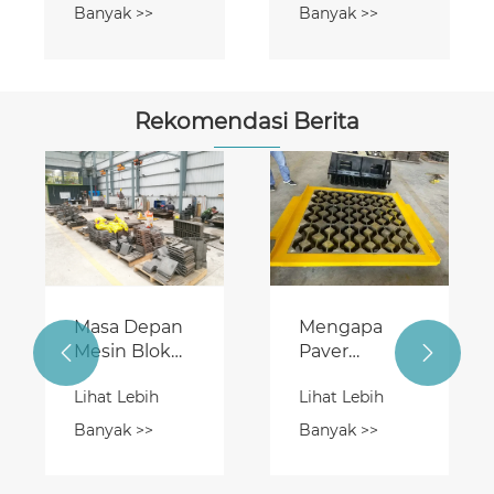
Banyak >>
Banyak >>
Rekomendasi Berita
Masa Depan
​Mengapa
Mesin Blok
Paver


Beton: Tren
Rumput
Lihat Lebih
Lihat Lebih
dan Inovasi
Anda Tidak
yang Perlu
Terkunci
Banyak >>
Banyak >>
Diwaspadai
dengan
Benar –