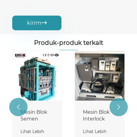
kirim

Produk-produk terkait


Mesin Blok
Mesin Blok
Semen
Interlock
Lihat Lebih
Lihat Lebih