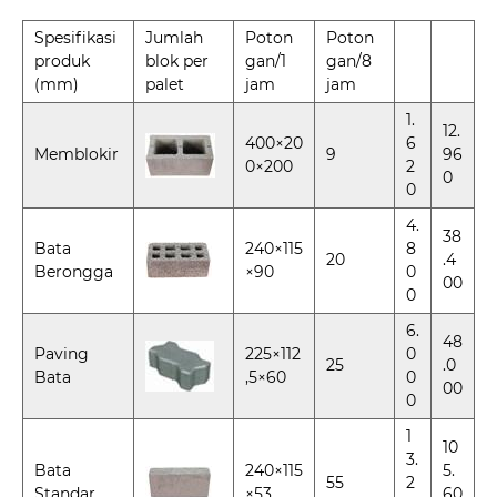
Spesifikasi
Jumlah
Poton
Poton
produk
blok per
gan/1
gan/8
(mm)
palet
jam
jam
1.
12.
400×20
6
Memblokir
9
96
0×200
2
0
0
4.
38
Bata
240×115
8
20
.4
Berongga
×90
0
00
0
6.
48
Paving
225×112
0
25
.0
Bata
,5×60
0
00
0
1
10
3.
Bata
240×115
5.
55
2
Standar
×53
60