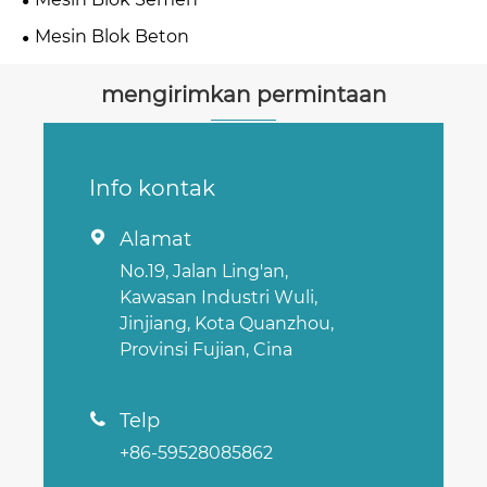
Mesin Blok Beton
mengirimkan permintaan
Info kontak
Alamat

No.19, Jalan Ling'an,
Kawasan Industri Wuli,
Jinjiang, Kota Quanzhou,
Provinsi Fujian, Cina
Telp

+86-59528085862