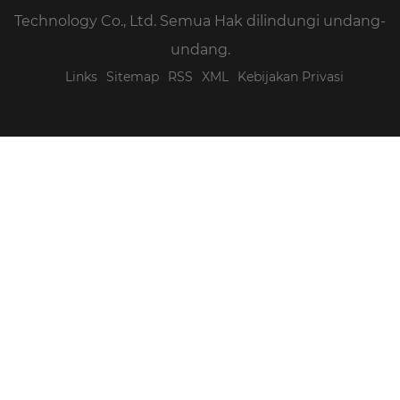
Technology Co., Ltd. Semua Hak dilindungi undang-
undang.
Links
Sitemap
RSS
XML
Kebijakan Privasi