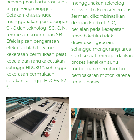
pendinginan karburasi suhu
menggunakan teknologi
tinggi yang canggih.
konversi frekuensi Siemens
Cetakan khusus juga
Jerman, dikombinasikan
menggunakan pemotongan
dengan kontrol PLC,
CNC dan teknologi SC, C, N,
berjalan pada kecepatan
rembesan umum, dan SB.
rendah ketika tidak
Efek lapisan pengerasan
diperlukan getaran,
efektif adalah 1-1,5 mm,
sehingga mengurangi arus
kekerasan permukaan pelat
start sesaat, mengendalikan
kepala dan rangka cetakan
proses kenaikan suhu
setinggi HRC80 °, sehingga
motor, dan menghindari
kekerasan permukaan
pembakaran motor karena
cetakan setinggi HRC56-62
terlalu panas.
°.