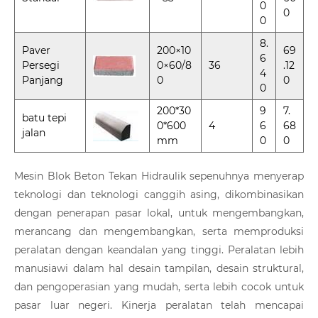
0
0
0
8.
Paver
200×10
69
6
Persegi
0×60/8
36
.12
4
Panjang
0
0
0
200*30
9
7.
batu tepi
0*600
4
6
68
jalan
mm
0
0
Mesin Blok Beton Tekan Hidraulik sepenuhnya menyerap
teknologi dan teknologi canggih asing, dikombinasikan
dengan penerapan pasar lokal, untuk mengembangkan,
merancang dan mengembangkan, serta memproduksi
peralatan dengan keandalan yang tinggi. Peralatan lebih
manusiawi dalam hal desain tampilan, desain struktural,
dan pengoperasian yang mudah, serta lebih cocok untuk
pasar luar negeri. Kinerja peralatan telah mencapai