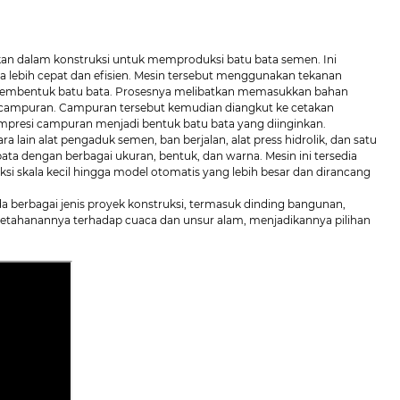
akan dalam konstruksi untuk memproduksi batu bata semen. Ini
ebih cepat dan efisien. Mesin tersebut menggunakan tekanan
 membentuk batu bata. Prosesnya melibatkan memasukkan bahan
ampuran. Campuran tersebut kemudian diangkut ke cetakan
mpresi campuran menjadi bentuk batu bata yang diinginkan.
lain alat pengaduk semen, ban berjalan, alat press hidrolik, dan satu
ta dengan berbagai ukuran, bentuk, dan warna. Mesin ini tersedia
si skala kecil hingga model otomatis yang lebih besar dan dirancang
 berbagai jenis proyek konstruksi, termasuk dinding bangunan,
 ketahanannya terhadap cuaca dan unsur alam, menjadikannya pilihan