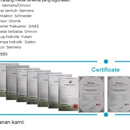
 cadang merek terkenal yang digunakan:
C: Siemens/Omron
ayar sentuh: Siemens
ontaktor: Schneider
nsor: Otonik
verter frekuensi : SINEE
kelar terbatas: Omron
tup hidrolik: Yuken
mpa hidrolik : Daikin
tor: Siemens
anan kami: