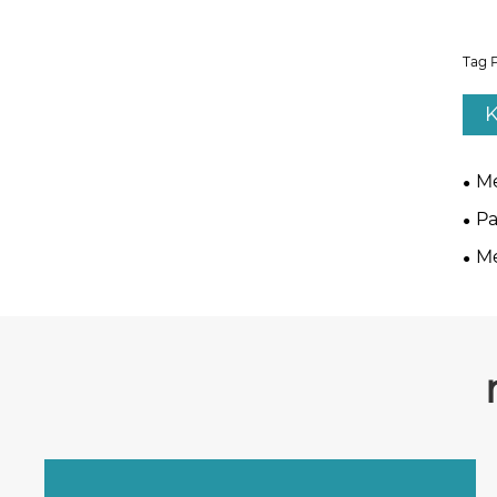
Tag 
K
Me
Pa
M