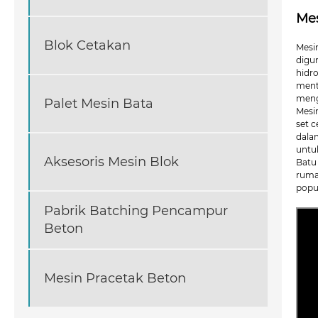
Mes
Blok Cetakan
Mesi
digu
hidr
ment
meng
Palet Mesin Bata
Mesi
set 
dala
untu
Aksesoris Mesin Blok
Batu
ruma
popul
Pabrik Batching Pencampur
Beton
Mesin Pracetak Beton