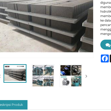
diguna
membua
hidrol
memben
ke dal
pencam
menggu
mengom
F
eskripsi Produk