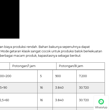
, dan biaya produksi rendah. Bahan bakunya sepenuhnya dapat
k. Mode getaran klasik sangat cocok untuk produksi balok berkekuatan
berbagai macam produk, kapasitasnya sebagai berikut:
Potongan/1 jam
Potongan/8 jam
200×200
5
900
7.200
15×90
16
3.840
30.720
2,5×60
16
3.840
30.720
WhatsApp