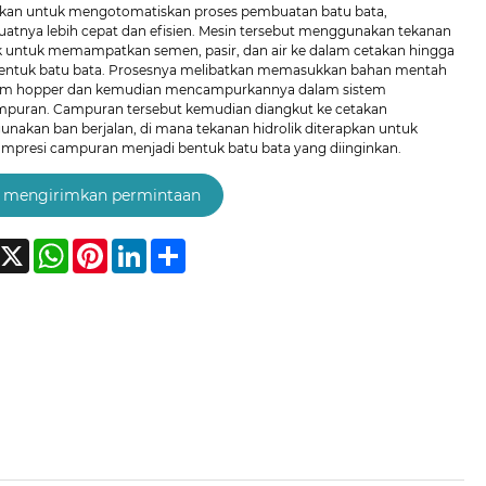
kan untuk mengotomatiskan proses pembuatan batu bata,
tnya lebih cepat dan efisien. Mesin tersebut menggunakan tekanan
ik untuk memampatkan semen, pasir, dan air ke dalam cetakan hingga
tuk batu bata. Prosesnya melibatkan memasukkan bahan mentah
am hopper dan kemudian mencampurkannya dalam sistem
puran. Campuran tersebut kemudian diangkut ke cetakan
nakan ban berjalan, di mana tekanan hidrolik diterapkan untuk
presi campuran menjadi bentuk batu bata yang diinginkan.
mengirimkan permintaan
acebook
X
WhatsApp
Pinterest
LinkedIn
Share