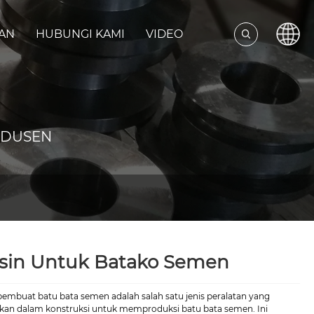
AAN
HUBUNGI KAMI
VIDEO
ODUSEN
sin Untuk Batako Semen
pembuat batu bata semen adalah salah satu jenis peralatan yang
kan dalam konstruksi untuk memproduksi batu bata semen. Ini