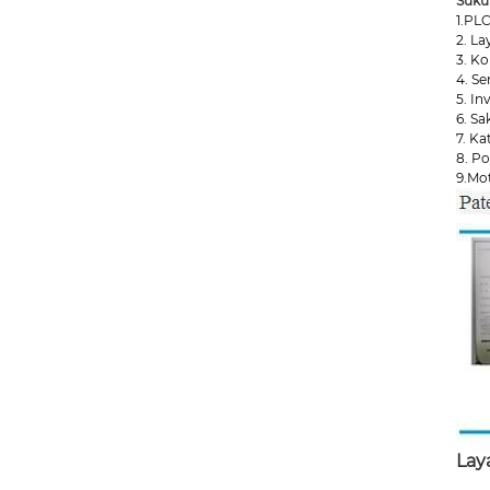
Suku
1.PL
2. L
3. K
4. Se
5. In
6. Sa
7. Ka
8. Po
9.Mo
Lay