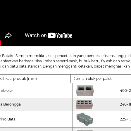
n Batako Semen memiliki siklus pencetakan yang pendek, efisiensi tinggi
nfaatkan berbagai sisa limbah seperti pasir, bubuk batu, fly ash dan tera
gi dan batu bata standar. Dengan mengganti cetakan, dapat menghasilkan 
sifikasi produk (mm)
Jumlah blok per palet
mblokir
400×
ta Berongga
240×1
ving Bata
225×11