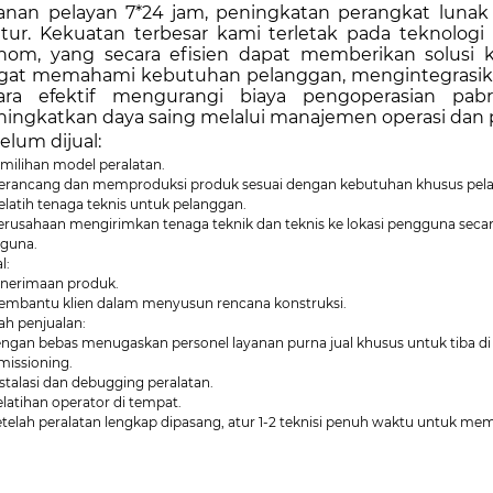
anan pelayan 7*24 jam, peningkatan perangkat lunak
atur. Kekuatan terbesar kami terletak pada teknolo
nom, yang secara efisien dapat memberikan solusi 
gat memahami kebutuhan pelanggan, mengintegrasika
ara efektif mengurangi biaya pengoperasian pab
ingkatkan daya saing melalui manajemen operasi dan p
elum dijual:
emilihan model peralatan.
Merancang dan memproduksi produk sesuai dengan kebutuhan khusus pel
elatih tenaga teknis untuk pelanggan.
Perusahaan mengirimkan tenaga teknik dan teknis ke lokasi pengguna sec
guna.
l:
Penerimaan produk.
Membantu klien dalam menyusun rencana konstruksi.
ah penjualan:
Dengan bebas menugaskan personel layanan purna jual khusus untuk tiba
issioning.
nstalasi dan debugging peralatan.
elatihan operator di tempat.
Setelah peralatan lengkap dipasang, atur 1-2 teknisi penuh waktu untuk m