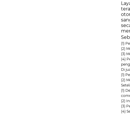
Lay
ter
oto
san
sec
men
Seb
(1) P
(2) 
(3) M
(4) 
peng
Di jua
(1) 
(2) 
Setel
(1) 
comm
(2) I
(3) P
(4) 