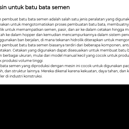
in untuk batu bata semen
n pembuat batu bata semen adalah salah satu jenis peralatan yang digun
nakan untuk mengotomatiskan proses pembuatan batu bata, membuatnya l
olik untuk memampatkan semen, pasir, dan air ke dalam cetakan hingga
ah ke dalam hopper dan kemudian mencampurkannya dalam sistem penc
gunakan ban berjalan, di mana tekanan hidrolik diterapkan untuk mengo
n pembuat batu bata semen biasanya terdiri dari beberapa komponen, antara 
cetakan. Cetakan yang digunakan dapat disesuaikan untuk membuat batu ba
m berbagai ukuran, mulai dari model manual kecil yang cocok untuk produk
k produksi volume tinggi.
 bata semen yang diproduksi dengan mesin ini cocok untuk digunakan pada
h, dan struktur lainnya. Mereka dikenal karena kekuatan, daya tahan, dan
er di industri konstruksi.