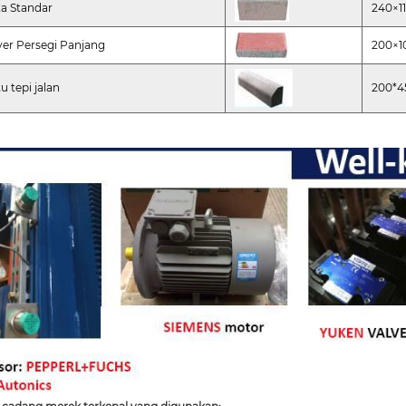
a Standar
240×1
er Persegi Panjang
200×1
u tepi jalan
200*4