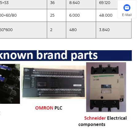
15×53
36
8.640
69.120
E-Mail
00×60/80
25
6.000
48.000
50*600
2
480
3.840