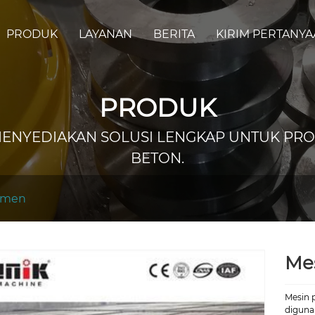
PRODUK
LAYANAN
BERITA
KIRIM PERTANY
PRODUK
MENYEDIAKAN SOLUSI LENGKAP UNTUK PR
BETON.
emen
Me
Mesin 
diguna