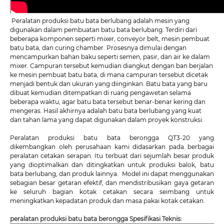
Peralatan produksi batu bata berlubang adalah mesin yang
digunakan dalam pembuatan batu bata berlubang. Terdiri dari
beberapa komponen seperti mixer, conveyor belt, mesin pembuat
batu bata, dan curing chamber. Prosesnya dimulai dengan
mencampurkan bahan baku seperti semen, pasir, dan air ke dalam
mixer. Campuran tersebut kemudian diangkut dengan ban berjalan
ke mesin pembuat batu bata, di mana campuran tersebut dicetak
menjadi bentuk dan ukuran yang diinginkan. Batu bata yang baru
dibuat kemudian ditempatkan di ruang pengawetan selama
beberapa waktu, agar batu bata tersebut benar-benar kering dan
mengeras. Hasil akhirnya adalah batu bata berlubang yang kuat
dan tahan lama yang dapat digunakan dalam proyek konstruksi.
Peralatan produksi batu bata berongga QT3-20 yang
dikembangkan oleh perusahaan kami didasarkan pada berbagai
peralatan cetakan serapan. Itu terbuat dari sejumlah besar produk
yang dioptimalkan dan ditingkatkan untuk produksi balok, batu
bata berlubang, dan produk lainnya. Model ini dapat menggunakan
sebagian besar getaran efektif, dan mendistribusikan gaya getaran
ke seluruh bagian kotak cetakan secara seimbang untuk
meningkatkan kepadatan produk dan masa pakai kotak cetakan.
peralatan produksi batu bata berongga Spesifikasi Teknis: