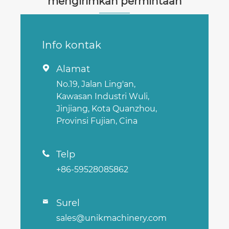
mengirimkan permintaan
Info kontak
Alamat

No.19, Jalan Ling'an,
Kawasan Industri Wuli,
Jinjiang, Kota Quanzhou,
Provinsi Fujian, Cina
Telp

+86-59528085862
Surel

sales@unikmachinery.com