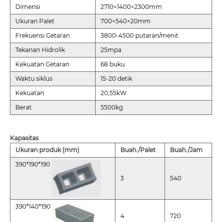
Dimensi
2710×1400×2300mm
Ukuran Palet
700×540×20mm
Frekuensi Getaran
3800-4500 putaran/menit
Tekanan Hidrolik
25mpa
Kekuatan Getaran
68 buku
Waktu siklus
15-20 detik
Kekuatan
20,55kW
Berat
5500kg
Kapasitas
Ukuran produk (mm)
Buah./Palet
Buah./Jam
390*190*190
3
540
390*140*190
4
720