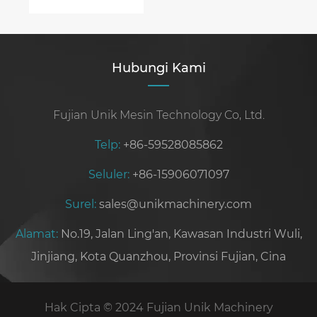
Beton Anda
Hubungi Kami
Fujian Unik Mesin Technology Co, Ltd.
Telp:
+86-59528085862
Seluler:
+86-15906071097
Surel:
sales@unikmachinery.com
Alamat:
No.19, Jalan Ling'an, Kawasan Industri Wuli,
Jinjiang, Kota Quanzhou, Provinsi Fujian, Cina
Hak Cipta © 2024 Fujian Unik Machinery