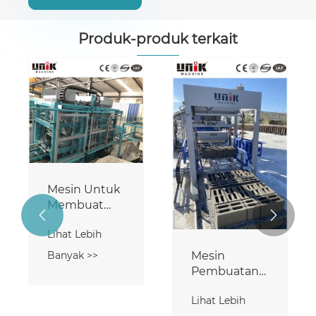
Produk-produk terkait
Mesin Untuk
Membuat


Balok
Lihat Lebih
Berongga
Mesin
Banyak >>
Pembuatan
Hollow Block
Lihat Lebih