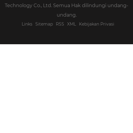
Technology Co., Ltd. Semua Hak dilindungi undang-
undang.
Links
Sitemap
RSS
XML
Kebijakan Privasi