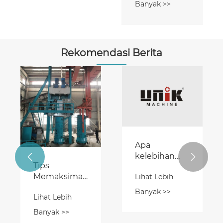
Banyak >>
Rekomendasi Berita
Apa
kelebihan


Tips
sistem
Memaksimalkan
Lihat Lebih
Descending
Umur Mesin
Palletizer
Banyak >>
Lihat Lebih
Pembuat
Cina?
Batu
Banyak >>
Kerbstone