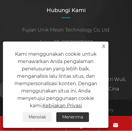
Hubungi Kami
Fujian Unik Mesin Technology Co, Ltd.
Telp:
+86-59528085862
X
Kami menggunakan cookie untuk
Seluler:
+86-15906071097
menawarkan Anda pengalaman
Surel:
sales@unikmachinery.com
penelusuran yang lebih baik,
menganalisis lalu lintas situs, dan
Alamat:
No.19, Jalan Ling'an, Kawasan Industri Wuli,
mempersonalisasi konten. Dengan
Jinjiang, Kota Quanzhou, Provinsi Fujian, Cina
menggunakan situs ini, Anda
menyetujui penggunaan cookie
kami.
Kebijakan Privasi
Hak Cipta © 2024 Fujian Unik Machinery
Menolak
Menerima
Technology Co., Ltd. Semua Hak dilindungi undang-




undang.