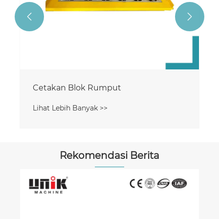


Cetakan Blok Rumput
Lihat Lebih Banyak >>
Rekomendasi Berita
Fitur st
sistem 