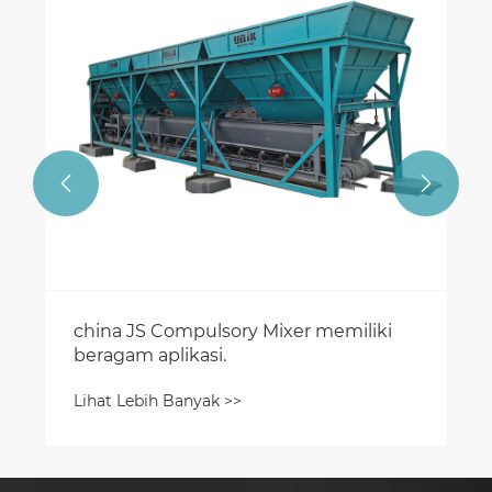
Lihat Le


ina JS Compulsory Mixer memiliki
ragam aplikasi.
at Lebih Banyak >>