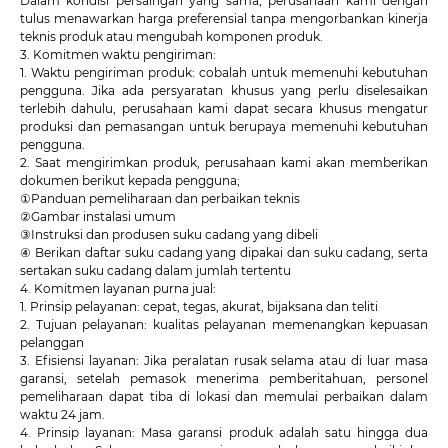
Dalam kondisi persaingan yang sama, perusahaan kami dengan
tulus menawarkan harga preferensial tanpa mengorbankan kinerja
teknis produk atau mengubah komponen produk.
3. Komitmen waktu pengiriman:
1. Waktu pengiriman produk: cobalah untuk memenuhi kebutuhan
pengguna. Jika ada persyaratan khusus yang perlu diselesaikan
terlebih dahulu, perusahaan kami dapat secara khusus mengatur
produksi dan pemasangan untuk berupaya memenuhi kebutuhan
pengguna.
2. Saat mengirimkan produk, perusahaan kami akan memberikan
dokumen berikut kepada pengguna;
①Panduan pemeliharaan dan perbaikan teknis
②Gambar instalasi umum
③Instruksi dan produsen suku cadang yang dibeli
④ Berikan daftar suku cadang yang dipakai dan suku cadang, serta
sertakan suku cadang dalam jumlah tertentu
4. Komitmen layanan purna jual:
1. Prinsip pelayanan: cepat, tegas, akurat, bijaksana dan teliti
2. Tujuan pelayanan: kualitas pelayanan memenangkan kepuasan
pelanggan
3. Efisiensi layanan: Jika peralatan rusak selama atau di luar masa
garansi, setelah pemasok menerima pemberitahuan, personel
pemeliharaan dapat tiba di lokasi dan memulai perbaikan dalam
waktu 24 jam.
4. Prinsip layanan: Masa garansi produk adalah satu hingga dua