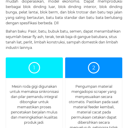
mudah dioperasikan, model ekonomis. Dapat memproduksi
berbagai blok dinding luar, blok dinding interior, blok dinding
bunga, pelat lantai, blok berm, dan blok trotoar dan batu tepi jalan
yang saling bertautan, batu bata standar dan batu bata berlubang
dengan spesifikasi berbeda. Dll
Bahan baku: Pasir, batu, bubuk batu, semen, dapat menambahkan
sejumlah besar fly ash, terak, terak baja di gangue batubara, situs
tanah liat, perlit, limbah konstruksi, sampah domestik dan limbah
industri lainnya.
1
2
Mesin roda gigi digunakan
Pengumpan material
untuk memaksa sinkronisasi
mengadopsi scraper yang
dan pilar pemandu integral
menyesuaikan secara
dibongkar untuk
otomatis. Pastikan pada saat
memastikan proses
material feeder kembali,
pencetakan berjalan mulus
material cacat pada
dan meningkatkan kualitas
permukaan cetakan dapat
produk jadi.
dibersihkan secara
menyeluruh, sehingga tidak