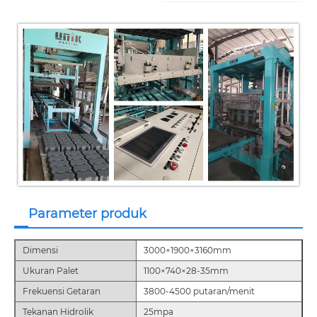
Parameter produk
Dimensi
3000×1900×3160mm
Ukuran Palet
1100×740×28-35mm
Frekuensi Getaran
3800-4500 putaran/menit
Tekanan Hidrolik
25mpa