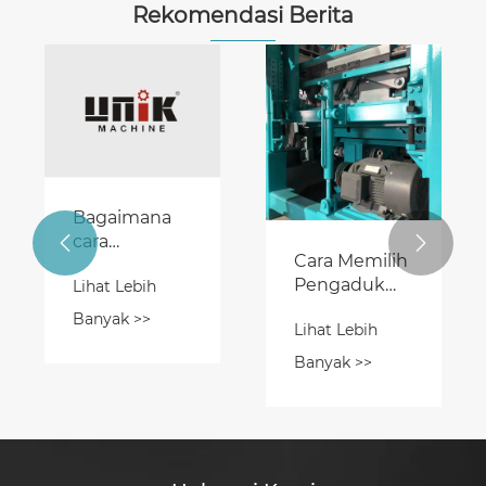
Rekomendasi Berita
Bagaimana
cara


Cara Memilih
menggunakan
Pengaduk
Lihat Lebih
Mesin Blok
Beton
Saling
Banyak >>
Lihat Lebih
Terbaik
Bertautan?
untuk
Banyak >>
Pencampuran
yang Efisien