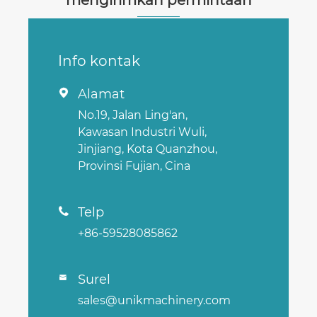
Info kontak
Alamat

No.19, Jalan Ling'an,
Kawasan Industri Wuli,
Jinjiang, Kota Quanzhou,
Provinsi Fujian, Cina
Telp

+86-59528085862
Surel

sales@unikmachinery.com