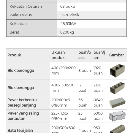
Kekuatan Getaran
68 buku
Waktu siklus
15-20 detik
Kekuatan
48,53kW
Berat
8200kg
Ukuran
buah/p
buah/j
Produk
Gambar
produk
alet
am
400x200x200
1920
Blok berongga
8 buah
mm
buah
400x150x200
12
2160
Blok berongga
mm
buah
buah
Paver berbentuk
200x100x6
36
8640
persegi panjang
0/80mm
buah
buah
Paver yang saling
225x112x6
25
6000
bertautan
0/80mm
buah
buah
200x300x600
960
Batu tepi jalan
4 buah