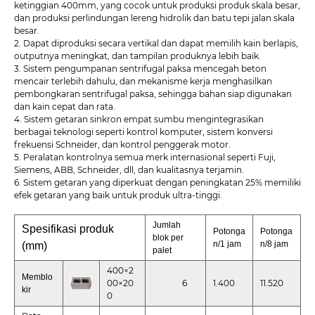
ketinggian 400mm, yang cocok untuk produksi produk skala besar,
dan produksi perlindungan lereng hidrolik dan batu tepi jalan skala
besar.
2. Dapat diproduksi secara vertikal dan dapat memilih kain berlapis,
outputnya meningkat, dan tampilan produknya lebih baik.
3. Sistem pengumpanan sentrifugal paksa mencegah beton
mencair terlebih dahulu, dan mekanisme kerja menghasilkan
pembongkaran sentrifugal paksa, sehingga bahan siap digunakan
dan kain cepat dan rata.
4. Sistem getaran sinkron empat sumbu mengintegrasikan
berbagai teknologi seperti kontrol komputer, sistem konversi
frekuensi Schneider, dan kontrol penggerak motor.
5. Peralatan kontrolnya semua merk internasional seperti Fuji,
Siemens, ABB, Schneider, dll, dan kualitasnya terjamin.
6. Sistem getaran yang diperkuat dengan peningkatan 25% memiliki
efek getaran yang baik untuk produk ultra-tinggi.
Jumlah
Spesifikasi produk
Potonga
Potonga
blok per
n/1 jam
n/8 jam
(mm)
palet
400×2
Memblo
00×20
6
1.400
11.520
kir
0