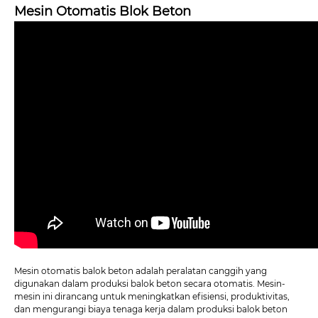
Mesin Otomatis Blok Beton
Mesin otomatis balok beton adalah peralatan canggih yang
digunakan dalam produksi balok beton secara otomatis. Mesin-
mesin ini dirancang untuk meningkatkan efisiensi, produktivitas,
dan mengurangi biaya tenaga kerja dalam produksi balok beton