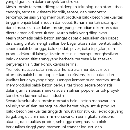
yang digunakan dalam proyek konstruksi.
Mesin-mesin tersebut dilengkapi dengan teknologi dan otomatisasi
canggih, termasuk sistem hidrolik, sensor, dan pengontrol
terkomputerisasi, yang membuat produksi balok beton berkualitas
tinggi menjadi lebih mudah dan cepat. Bahan mentah dicampur
dan dimasukkan ke dalam mesin, yang kemudian dikompres dan
dicetak menjadi bentuk dan ukuran balok yang diinginkan.
Mesin otomatis balok beton sangat dapat disesuaikan dan dapat
dirancang untuk menghasilkan berbagai ukuran dan bentuk balok,
seperti balok berongga, balok padat, paver, batu tepi jalan, dan
produk dekoratif lainnya. Mesin-mesin ini mampu menghasilkan
balok dengan sifat arang yang berbeda, termasuk kuat tekan,
penyerapan air, dan konduktivitas termal.
Tren otomatisasi dalam industri konstruksi membuat mesin
otomatis balok beton populer karena efisiensi, kecepatan, dan
kualitas kerjanya yang tinggi. Dengan kemampuan mereka untuk
memproduksi balok beton berkualitas tinggi secara otomatis
dalam jumlah besar, mereka adalah pilihan populer untuk proyek
konstruksi komersial dan industri.
Secara keseluruhan, mesin otomatis balok beton menawarkan
solusi yang efisien, serbaguna, dan hemat biaya untuk produksi
balok beton berkualitas tinggi di industri konstruksi. Teknologi yang
tergabung dalam mesin ini menawarkan peningkatan efisiensi,
akurasi, dan kualitas produk, sehingga menghasilkan blok
berkualitas tinggi yang memenuhi standar industri dan