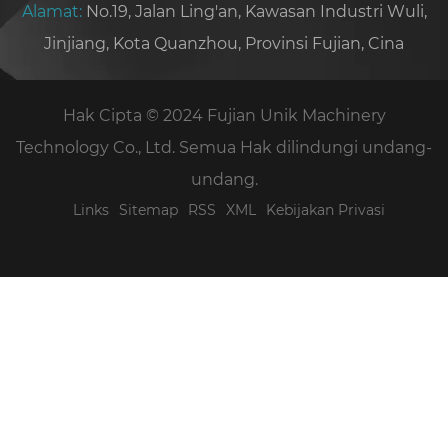
Alamat:
No.19, Jalan Ling'an, Kawasan Industri Wuli,
Jinjiang, Kota Quanzhou, Provinsi Fujian, Cina
Hak Cipta © 2024 Fujian Unik Machinery
Technology Co., Ltd. Semua Hak dilindungi undang-
undang.
Links
Sitemap
RSS
XML
Kebijakan Privasi