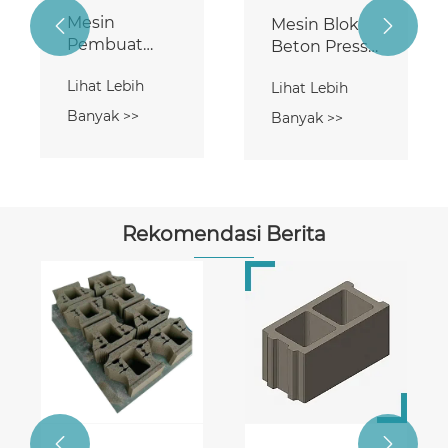
Mesin
Mesin Blok


Pembuat
Beton Press
Blok Beton
Hidrolik
Lihat Lebih
Semen
Lihat Lebih
Banyak >>
Banyak >>
Rekomendasi Berita

