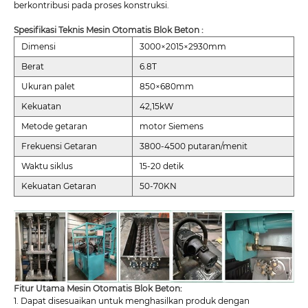
berkontribusi pada proses konstruksi.
Spesifikasi Teknis Mesin Otomatis Blok Beton :
Dimensi
3000×2015×2930mm
Berat
6.8T
Ukuran palet
850×680mm
Kekuatan
42,15kW
Metode getaran
motor Siemens
Frekuensi Getaran
3800-4500 putaran/menit
Waktu siklus
15-20 detik
Kekuatan Getaran
50-70KN
Fitur Utama Mesin Otomatis Blok Beton:
1. Dapat disesuaikan untuk menghasilkan produk dengan