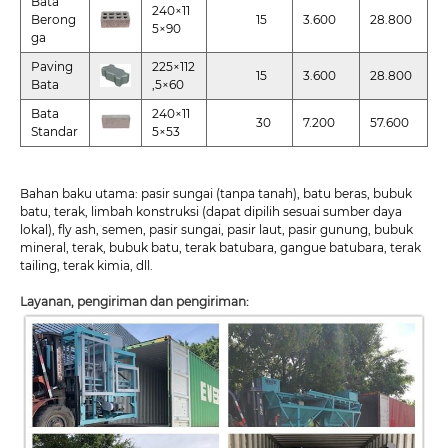
Bata
240×11
Berong
15
3.600
28.800
5×90
ga
Paving
225×112
15
3.600
28.800
Bata
,5×60
Bata
240×11
30
7.200
57.600
Standar
5×53
Bahan baku utama: pasir sungai (tanpa tanah), batu beras, bubuk
batu, terak, limbah konstruksi (dapat dipilih sesuai sumber daya
lokal), fly ash, semen, pasir sungai, pasir laut, pasir gunung, bubuk
mineral, terak, bubuk batu, terak batubara, gangue batubara, terak
tailing, terak kimia, dll.
Layanan, pengiriman dan pengiriman: