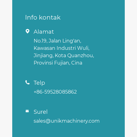
Info kontak
Alamat

No.19, Jalan Ling'an,
Kawasan Industri Wuli,
Jinjiang, Kota Quanzhou,
Provinsi Fujian, Cina
Telp

+86-59528085862
Surel

sales@unikmachinery.com