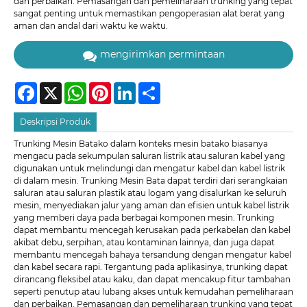
dan perbaikan. Pemasangan dan pemeliharaan trunking yang tepat
sangat penting untuk memastikan pengoperasian alat berat yang
aman dan andal dari waktu ke waktu.
mengirimkan permintaan
Facebook
X
WhatsApp
Pinterest
LinkedIn
Share
Deskripsi Produk
Trunking Mesin Batako dalam konteks mesin batako biasanya
mengacu pada sekumpulan saluran listrik atau saluran kabel yang
digunakan untuk melindungi dan mengatur kabel dan kabel listrik
di dalam mesin. Trunking Mesin Bata dapat terdiri dari serangkaian
saluran atau saluran plastik atau logam yang disalurkan ke seluruh
mesin, menyediakan jalur yang aman dan efisien untuk kabel listrik
yang memberi daya pada berbagai komponen mesin. Trunking
dapat membantu mencegah kerusakan pada perkabelan dan kabel
akibat debu, serpihan, atau kontaminan lainnya, dan juga dapat
membantu mencegah bahaya tersandung dengan mengatur kabel
dan kabel secara rapi. Tergantung pada aplikasinya, trunking dapat
dirancang fleksibel atau kaku, dan dapat mencakup fitur tambahan
seperti penutup atau lubang akses untuk kemudahan pemeliharaan
dan perbaikan. Pemasangan dan pemeliharaan trunking yang tepat